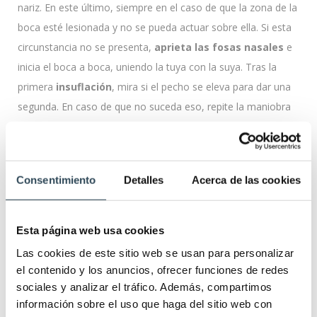
nariz. En este último, siempre en el caso de que la zona de la
boca esté lesionada y no se pueda actuar sobre ella. Si esta
circunstancia no se presenta,
aprieta las fosas nasales
e
inicia el boca a boca, uniendo la tuya con la suya. Tras la
primera
insuflación
, mira si el pecho se eleva para dar una
segunda. En caso de que no suceda eso, repite la maniobra
de
abrir vías respiratorias
e intenta otra vez darle oxígeno.
Ese ciclo de
compresión-apertura-respiración
lo debes
repetir. Es decir,
30 compresiones más dos aportes de
Consentimiento
Detalles
Acerca de las cookies
aire
. Así hasta que la persona recupere la conciencia o
mueva algún músculo. O hasta que dispongas de un
Esta página web usa cookies
desfibrilador externo automático
para aplicarlo según las
instrucciones.
Las cookies de este sitio web se usan para personalizar
el contenido y los anuncios, ofrecer funciones de redes
sociales y analizar el tráfico. Además, compartimos
Consideraciones según el tipo de
información sobre el uso que haga del sitio web con
paciente