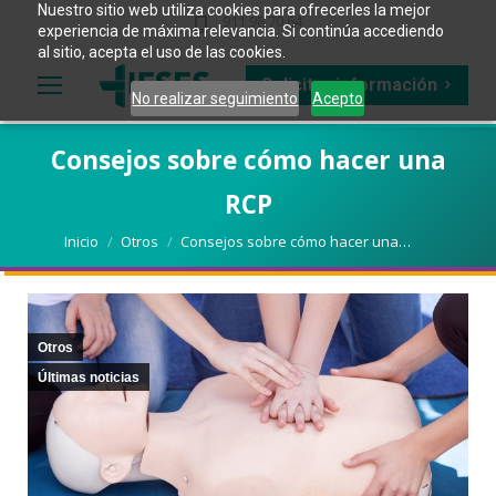
Nuestro sitio web utiliza cookies para ofrecerles la mejor
911 98 70 64
experiencia de máxima relevancia. Si continúa accediendo
al sitio, acepta el uso de las cookies.
Solicitar información
No realizar seguimiento
Acepto
Consejos sobre cómo hacer una
RCP
Estás aquí:
Inicio
Otros
Consejos sobre cómo hacer una…
Otros
Últimas noticias