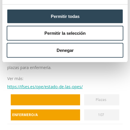
Permitir todas
Situación actual respecto a las
convocatorias de Sanidad
Permitir la selección
La Oferta de Empleo Público ordinaria del 2019 de personal
Denegar
estatutario de las
Instituciones Sanitarias de Cantabria acumula en total 107
plazas para enfermería.
Ver más:
https://ifses.es/ope/estado-de-las-opes/
Plazas
ENFERMERO/A
107