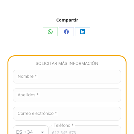
Compartir
Share
Share
Share
on
on
on
WhatsApp
Facebook
LinkedIn
SOLICITAR MÁS INFORMACIÓN
Nombre *
Apellidos *
Correo electrónico *
Teléfono *