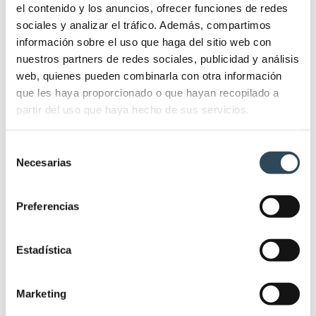
Nº 1 en la OPE Cantabria 2019
el contenido y los anuncios, ofrecer funciones de redes
sociales y analizar el tráfico. Además, compartimos
y 8 alumnos entre los 10 primeros
información sobre el uso que haga del sitio web con
nuestros partners de redes sociales, publicidad y análisis
web, quienes pueden combinarla con otra información
que les haya proporcionado o que hayan recopilado a
partir del uso que haya hecho de sus servicios.
OPE Madrid 2019:
7 alumnos entre los 10 primeros
puestos (incluyendo el Nº 1) y de los 1.000 primeros
Selección
exámenes el 62%
Necesarias
de
son alumnos IFSES
consentimiento
Nº1 en la OPE Aragón 2019
y 7 entre los 10 primeros y
Preferencias
34 entre los primeros 50
Nº 2 en la OPE Rioja 2019
, 8 alumnos entre los 10
Estadística
primeros y 19 entre los 25 primeros
Nº1 en la OPE SESCAM 2018
, 7 alumnos entre los 10
primero y 20 entre los 30 primeros
Marketing