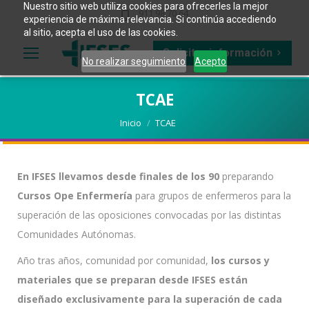
Nuestro sitio web utiliza cookies para ofrecerles la mejor
911 98 70 64
experiencia de máxima relevancia. Si continúa accediendo
al sitio, acepta el uso de las cookies.
Solicitar información
No realizar seguimiento
Acepto
TCAE
Estás aquí:
Inicio
TCAE
En IFSES llevamos desde finales de los 90
preparando
Cursos Ope Enfermería
para grupos de enfermeros para la
superación de las oposiciones convocadas por las distintas
Comunidades Autónomas.
Año tras años, comunidad por comunidad,
los cursos y
materiales que se preparan desde IFSES están
diseñado exclusivamente para la
superación de cada