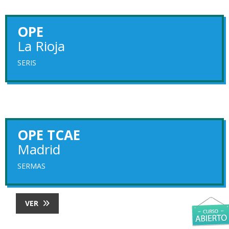
OPE
La Rioja
SERIS
OPE TCAE
Madrid
SERMAS
VER