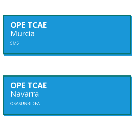
OPE TCAE
Murcia
SMS
OPE TCAE
Navarra
OSASUNBIDEA