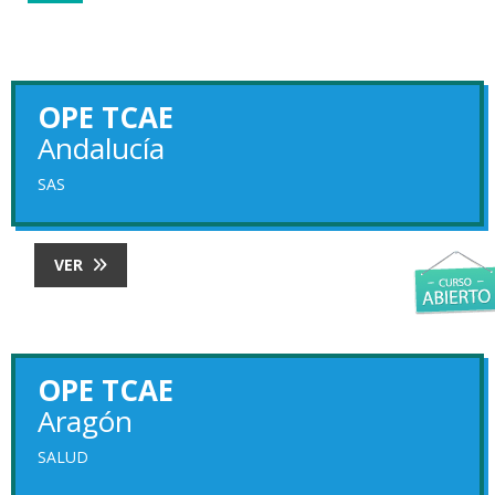
OPE TCAE
Andalucía
SAS
VER
OPE TCAE
Aragón
SALUD