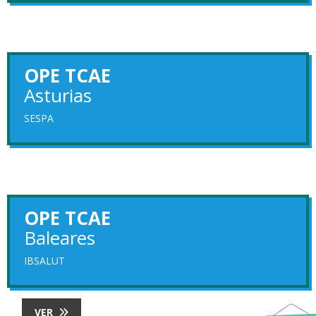
OPE TCAE
Asturias
SESPA
OPE TCAE
Baleares
IBSALUT
VER