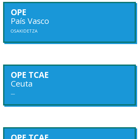
OPE
País Vasco
OSAKIDETZA
OPE TCAE
Ceuta
—
OPE TCAE