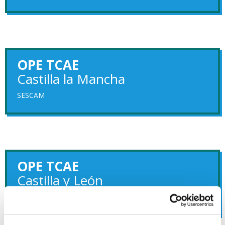
OPE TCAE
Castilla la Mancha
SESCAM
OPE TCAE
Castilla y León
SACYL