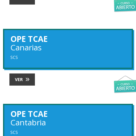
OPE TCAE
Canarias
SCS
VER
OPE TCAE
Cantabria
SCS