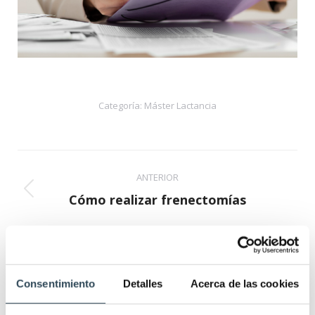
Categoría:
Máster Lactancia
Navegación
ANTERIOR
entre
Cómo realizar frenectomías
Proyecto
proyectos
anterior
SIGUIENTE
Valoración, diagnóstico y tratamiento de
Proyecto
anquiloglosia
Consentimiento
Detalles
Acerca de las cookies
siguiente