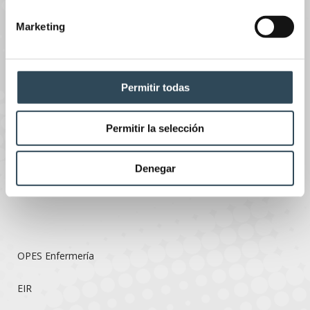
Marketing
+34 911 98 70 64
Sede central
c/ Fernández de los Ríos, 52
Permitir todas
28015 Madrid
Permitir la selección
Denegar
OPES Enfermería
EIR