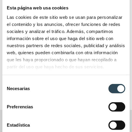
Esta página web usa cookies
Las cookies de este sitio web se usan para personalizar
Noticias
el contenido y los anuncios, ofrecer funciones de redes
Enfermería
(129)
sociales y analizar el tráfico. Además, compartimos
Especialidades
(22)
información sobre el uso que haga del sitio web con
Formación
(50)
nuestros partners de redes sociales, publicidad y análisis
IFSES por España
(6)
web, quienes pueden combinarla con otra información
Otros
(48)
que les haya proporcionado o que hayan recopilado a
Salud
(85)
partir del uso que haya hecho de sus servicios.
Sistema IFSES
(29)
Últimas noticias
(85)
Selección
Necesarias
de
consentimiento
Preferencias
Estadística