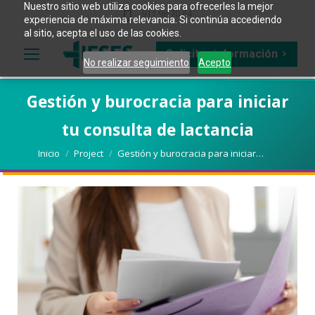
Nuestro sitio web utiliza cookies para ofrecerles la mejor
911 98 70 64
experiencia de máxima relevancia. Si continúa accediendo
al sitio, acepta el uso de las cookies.
Solicitar información
No realizar seguimiento
Acepto
Gestión y burocracia para iniciar
tu consulta de lactancia
Estás aquí:
Inicio
Project
Gestión y burocracia para iniciar…