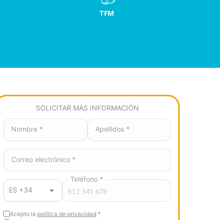
TFM
SOLICITAR MÁS INFORMACIÓN
Nombre *
Apellidos *
Correo electrónico *
Teléfono *
Acepto la
política de privacidad
*