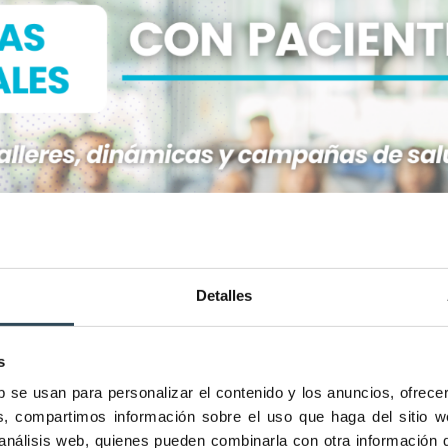
Detalles
s
b se usan para personalizar el contenido y los anuncios, ofrece
ás, compartimos información sobre el uso que haga del sitio 
n activamente en promoción de la salud, atención sanitaria, 
 análisis web, quienes pueden combinarla con otra información