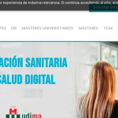
or experiencia de máxima relevancia. Si continúa accediendo al sitio, ace
Solicitar in
PES
EIR
MÁSTERES UNIVERSITARIOS
MÁSTERES
TCAE
CIÓN SANITARIA
SALUD DIGITAL