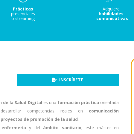
Prácticas
Adquiere
presenciales
habilidades
o streaming
comunicativas
INSCRÍBETE
de la Salud Digital
es una
formación práctica
orientada
sarrollar competencias reales en
comunicación
 proyectos de promoción de la salud
.
 enfermería
y del
ámbito sanitario
, este máster en