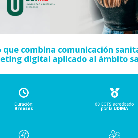
o que combina comunicación sanita
eting digital aplicado al ámbito sa
Duración:
60 ECTS acreditado
9 meses
por la
UDIMA