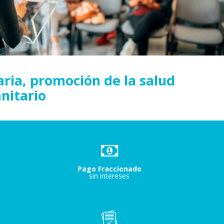
ria, promoción de la salud
nitario
Pago Fraccionado
sin intereses