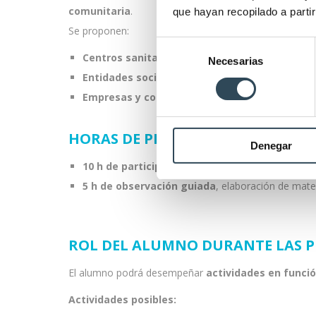
comunitaria
.
que hayan recopilado a parti
Se proponen:
Selección
Centros sanitarios y aseguradoras
Necesarias
de
Entidades sociales y comunitarias
consentimiento
Empresas y colectivos profesionales
HORAS DE PRÁCTICAS:
Denegar
10 h de participación directa
(actividades con u
5 h de observación guiada
, elaboración de mater
ROL DEL ALUMNO DURANTE LAS P
El alumno podrá desempeñar
actividades en funció
Actividades posibles: