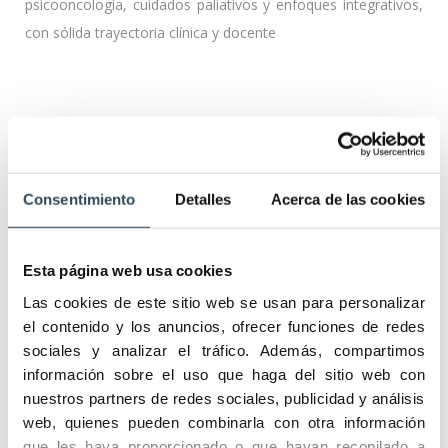
psicooncología, cuidados paliativos y enfoques integrativos,
con sólida trayectoria clínica y docente
Consentimiento
Detalles
Acerca de las cookies
Al finalizarlo conseguirás:
Esta página web usa cookies
Desarrollar competencias avanzadas en el cuidado integral
Las cookies de este sitio web se usan para personalizar
del paciente oncológico
el contenido y los anuncios, ofrecer funciones de redes
▪ Integrar el abordaje clínico, psicosocial e integrativo
sociales y analizar el tráfico. Además, compartimos
▪ Manejar la comunicación en situaciones complejas
información sobre el uso que haga del sitio web con
▪ Acompañar al paciente y su entorno familiar
nuestros partners de redes sociales, publicidad y análisis
web, quienes pueden combinarla con otra información
▪ Aplicar cuidados en fases avanzadas y final de vida
que les haya proporcionado o que hayan recopilado a