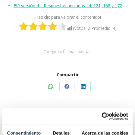
EIR versión 4 – Respuestas anuladas 44, 121, 168 y 172
¡Haz clic para valorar el contenido!
(Votos:
2
Promedio:
4
)
Categoría:
Últimas noticias
Compartir
Share
Share
Share
on
on
on
WhatsApp
Facebook
LinkedIn
Relacionados
Consentimiento
Detalles
Acerca de las cookies