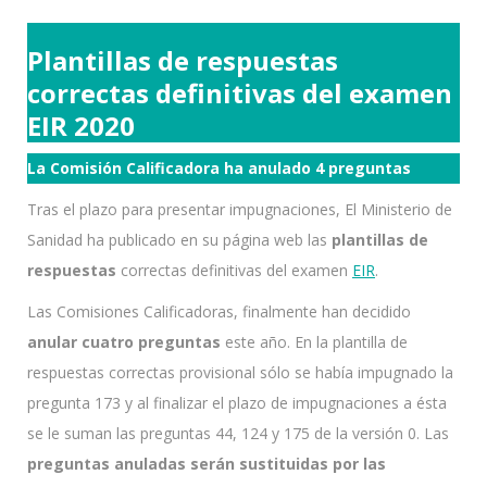
Plantillas de respuestas
correctas definitivas del examen
EIR 2020
La Comisión Calificadora ha anulado 4 preguntas
Tras el plazo para presentar impugnaciones, El Ministerio de
Sanidad ha publicado en su página web las
plantillas de
respuestas
correctas definitivas del examen
EIR
.
Las Comisiones Calificadoras, finalmente han decidido
anular cuatro preguntas
este año. En la plantilla de
respuestas correctas provisional sólo se había impugnado la
pregunta 173 y al finalizar el plazo de impugnaciones a ésta
se le suman las preguntas 44, 124 y 175 de la versión 0. Las
preguntas anuladas serán sustituidas por las