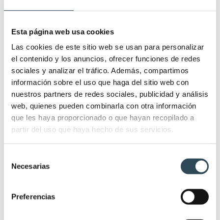
OPE TCAE Baleares 2025: 641 plazas
para conseguir tu plaza en IBSALUT
Esta página web usa cookies
26/05/2026
Las cookies de este sitio web se usan para personalizar
el contenido y los anuncios, ofrecer funciones de redes
OPE Enfermería Comunidad Valenciana:
sociales y analizar el tráfico. Además, compartimos
se ofertan 1.461 plazas
información sobre el uso que haga del sitio web con
31/12/2025
nuestros partners de redes sociales, publicidad y análisis
web, quienes pueden combinarla con otra información
que les haya proporcionado o que hayan recopilado a
partir del uso que haya hecho de sus servicios.
Selección
Deja una respuesta
Necesarias
de
consentimiento
Tu dirección de correo electrónico no será publicada. Los campos
Preferencias
requeridos están marcados
*