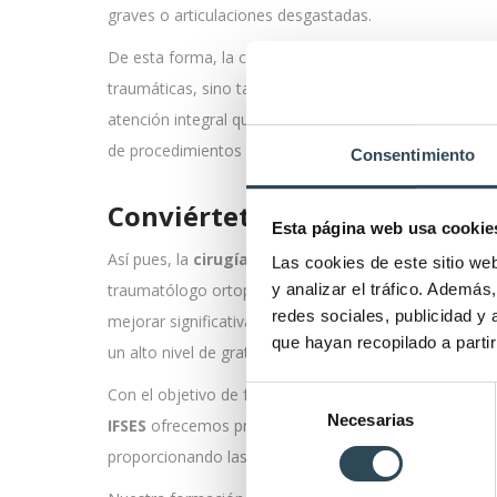
graves o articulaciones desgastadas.
De esta forma, la colaboración entre la traumatología
traumáticas, sino también
problemas a largo plazo 
atención integral que garantiza que los pacientes rec
de procedimientos quirúrgicos o métodos no invasivos
Consentimiento
Conviértete en enfermera de 
Esta página web usa cookie
Así pues, la
cirugía ortopédica
y la
traumatología
Las cookies de este sitio we
traumatólogo ortopedista a la cabeza y el apoyo vital
y analizar el tráfico. Ademá
redes sociales, publicidad y
mejorar significativamente la calidad de vida de las p
que hayan recopilado a parti
un alto nivel de gratificación al contribuir directament
Con el objetivo de formar a profesionales perfectamen
Selección
Necesarias
de
IFSES
ofrecemos programas formativos específicos p
consentimiento
proporcionando las herramientas necesarias para dest