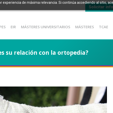
or experiencia de máxima relevancia. Si continúa accediendo al sitio, ace
Solicitar in
PES
EIR
MÁSTERES UNIVERSITARIOS
MÁSTERES
TCAE
s su relación con la ortopedia?