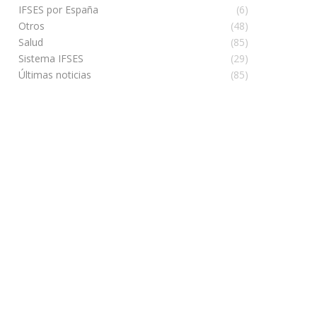
IFSES por España
(6)
Otros
(48)
Salud
(85)
Sistema IFSES
(29)
Últimas noticias
(85)