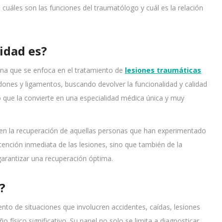
 cuáles son las funciones del traumatólogo y cuál es la relación
idad es?
ina que se enfoca en el tratamiento de
lesiones traumáticas
dones y ligamentos, buscando devolver la funcionalidad y calidad
o que la convierte en una especialidad médica única y muy
l en la recuperación de aquellas personas que han experimentado
ención inmediata de las lesiones, sino que también de la
 garantizar una recuperación óptima.
?
iento de situaciones que involucren accidentes, caídas, lesiones
físico significativo. Su papel no solo se limita a diagnosticar,