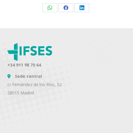
Share
Share
Share
on
on
on
WhatsApp
Facebook
LinkedIn
+34 911 98 70 64
Sede central
c/ Fernández de los Ríos, 52
28015 Madrid