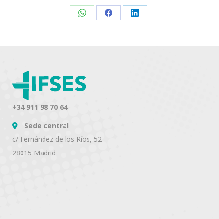
Share
Share
Share
on
on
on
WhatsApp
Facebook
LinkedIn
+34 911 98 70 64
Sede central
c/ Fernández de los Ríos, 52
28015 Madrid