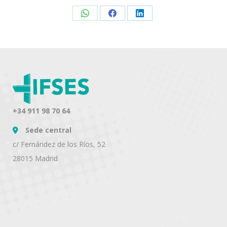
Share
Share
Share
on
on
on
WhatsApp
Facebook
LinkedIn
+34 911 98 70 64
Sede central
c/ Fernández de los Ríos, 52
28015 Madrid