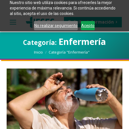
Nuestro sitio web utiliza cookies para ofrecerles la mejor
911 98 70 64
experiencia de máxima relevancia. Si continúa accediendo
al sitio, acepta el uso de las cookies.
Solicitar información
No realizar seguimiento
Acepto
Enfermería
Categoría:
Estás aquí:
Inicio
Categoría "Enfermería"