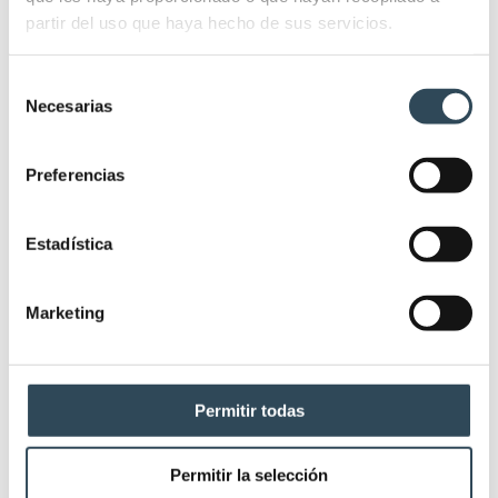
conceptual utilizado en la atención médica pediátrica
partir del uso que haya hecho de sus servicios.
para evaluar el estado clínico general de un niño
enfermo. El triángulo está compuesto por tres
Selección
elementos interrelacionados: la respiración, la
Necesarias
de
circulación y la apariencia. Estos tres componentes
consentimiento
son fundamentales para la supervivencia y, por lo
Preferencias
tanto, su evaluación es…
Estadística
Marketing
Permitir todas
Permitir la selección