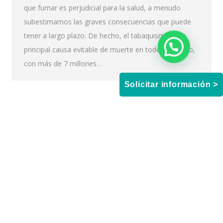
que fumar es perjudicial para la salud, a menudo
subestimamos las graves consecuencias que puede
tener a largo plazo. De hecho, el tabaquismo es la
principal causa evitable de muerte en todo el mundo,
con más de 7 millones…
Solicitar información >
←
1
…
3
4
5
6
7
…
14
→
Ⓒ Academia IFSES 2024 ·
Política de Privacidad
·
Aviso legal
·
Condiciones generales de uso y contratación
·
Política de Cookies