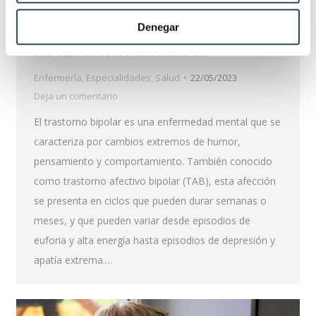
Denegar
¿Qué es el trastorno bipolar? Claves de
los cuidados de enfermería
Enfermería
,
Especialidades
,
Salud
22/05/2023
Deja un comentario
El trastorno bipolar es una enfermedad mental que se
caracteriza por cambios extremos de humor,
pensamiento y comportamiento. También conocido
como trastorno afectivo bipolar (TAB), esta afección
se presenta en ciclos que pueden durar semanas o
meses, y que pueden variar desde episodios de
euforia y alta energía hasta episodios de depresión y
apatía extrema.…