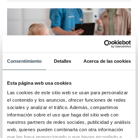
Consentimiento
Detalles
Acerca de las cookies
Esta página web usa cookies
¿Qué es el triángulo de evaluación
Las cookies de este sitio web se usan para personalizar
pediátrica?
el contenido y los anuncios, ofrecer funciones de redes
sociales y analizar el tráfico. Además, compartimos
Enfermería
,
Especialidades
,
Salud
26/05/2023
información sobre el uso que haga del sitio web con
Deja un comentario
nuestros partners de redes sociales, publicidad y análisis
web, quienes pueden combinarla con otra información
El triángulo de evaluación pediátrica es un marco
que les haya proporcionado o que hayan recopilado a