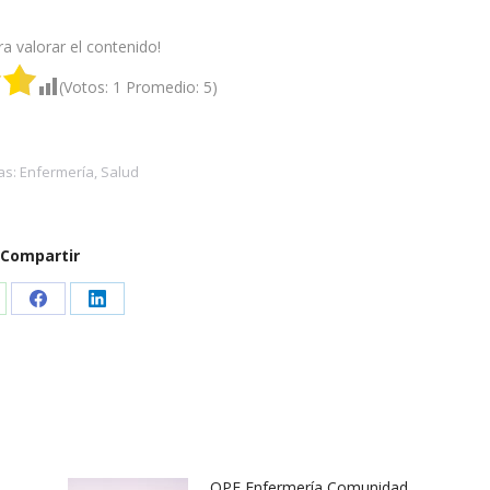
ra valorar el contenido!
(Votos:
1
Promedio:
5
)
as:
Enfermería
,
Salud
Compartir
are
Share
Share
on
on
atsApp
Facebook
LinkedIn
OPE Enfermería Comunidad