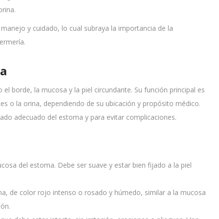
orina.
manejo y cuidado, lo cual subraya la importancia de la
ermería.
ma
l borde, la mucosa y la piel circundante. Su función principal es
ces o la orina, dependiendo de su ubicación y propósito médico.
idado adecuado del estoma y para evitar complicaciones.
 mucosa del estoma. Debe ser suave y estar bien fijado a la piel
oma, de color rojo intenso o rosado y húmedo, similar a la mucosa
ión.