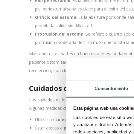
Piel periestomal
: Es la piel alrededor del estoma,
piel periestomal sana es clave para el éxito del es
Orificio del estoma
: Es la abertura por donde s
permitir la salida sin dificultad.
Protrusión del estoma
: Se refiere a cuánto sob
protrusión moderada de 1-3 cm, lo que facilita la a
Mantener estas partes en buen estado es fundamental 
paciente ostomizado. El cuidado meticuloso de cada u
recolección, son claves en el manejo exitoso de un e
Cuidados del estoma en paci
Consentimiento
Los cuidados de los estomas son fundamentales para g
Algunas medidas clave incluyen:
Esta página web usa cookie
Las cookies de este sitio we
Utilizar un
colector o dispositivo adecuado
para 
y analizar el tráfico. Ademá
Estar atento a
posibles complicaciones
, ya que
redes sociales, publicidad y