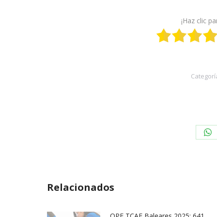
¡Haz clic pa
Categorí
Sh
on
Wh
Relacionados
OPE TCAE Baleares 2025: 641