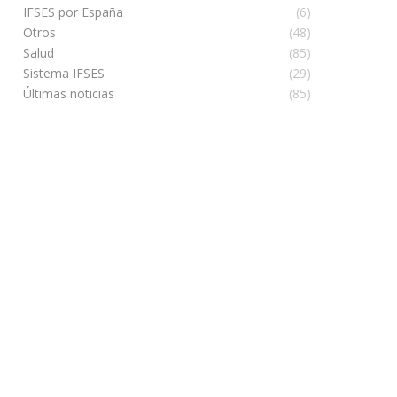
IFSES por España
(6)
Otros
(48)
Salud
(85)
Sistema IFSES
(29)
Últimas noticias
(85)