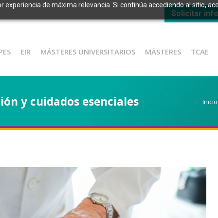
or experiencia de máxima relevancia. Si continúa accediendo al sitio, ace
Solicitar in
PES
EIR
MÁSTERES UNIVERSITARIOS
MÁSTERES
TCAE
ción y cuidados esenciales
Estás
Inicio