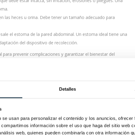
 que debe estar intacta, sin irritación, erosiones o pliegues. Una
toma.
alen las heces u orina. Debe tener un tamaño adecuado para
resale el estoma de la pared abdominal. Un estoma ideal tiene una
daptación del dispositivo de recolección.
para prevenir complicaciones y garantizar el bienestar del
na de ellas, junto con el uso adecuado de dispositivos de
stoma.
entes
Detalles
arantizar la salud y el bienestar de los pacientes ostomizados.
s
b se usan para personalizar el contenido y los anuncios, ofrecer
facilitar el autocuidado y mejorar la calidad de vida del paciente.
s, compartimos información sobre el uso que haga del sitio web 
 alrededor del 50% de los pacientes ostomizados pueden
 análisis web, quienes pueden combinarla con otra información q