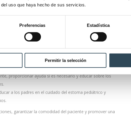
ón son cruciales.
r del uso que haya hecho de sus servicios.
atorio
para proporcionar información,
minimizar la ansiedad
del
eratorias, incluyendo el color e infección del estoma.
Preferencias
Estadística
ducir la incidencia de complicaciones y mejorar la calidad de vida
omas, incluyendo la elección del dispositivo más adecuado, la
ortar la placa adhesiva ajustada al estoma y utilizar dispositivos
Permitir la selección
nte, proporcionar ayuda si es necesario y educar sobre los
es.
ucar a los padres en el cuidado del estoma pediátrico y
ños.
ciones, garantizar la comodidad del paciente y promover una