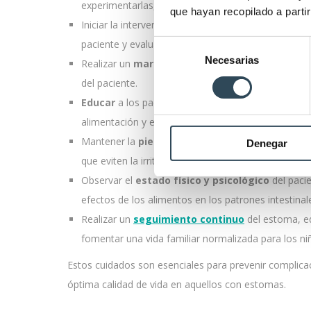
experimentarlas, y la prevención y rápida intervenci
que hayan recopilado a parti
Iniciar la intervención de enfermería en el
preoper
paciente y evaluar las condiciones generales postop
Selección
Necesarias
de
Realizar un
marcaje adecuado
del estoma para re
consentimiento
del paciente.
Educar
a los pacientes sobre el manejo de los est
alimentación y el cuidado de la piel circundante.
Mantener la
piel periestomal limpia y seca
, rec
Denegar
que eviten la irritación cutánea.
Observar el
estado físico y psicológico
del pacie
efectos de los alimentos en los patrones intestinal
Realizar un
seguimiento continuo
del estoma, ed
fomentar una vida familiar normalizada para los ni
Estos cuidados son esenciales para prevenir complica
óptima calidad de vida en aquellos con estomas.