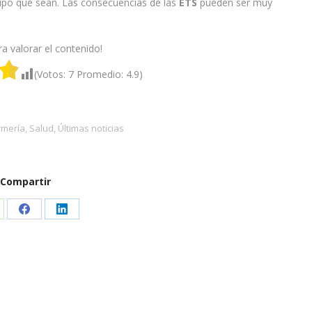
tipo que sean. Las consecuencias de las
ETS
pueden ser muy
ra valorar el contenido!
(Votos:
7
Promedio:
4.9
)
rmería
,
Salud
,
Últimas noticias
Compartir
are
Share
Share
on
on
atsApp
Facebook
LinkedIn