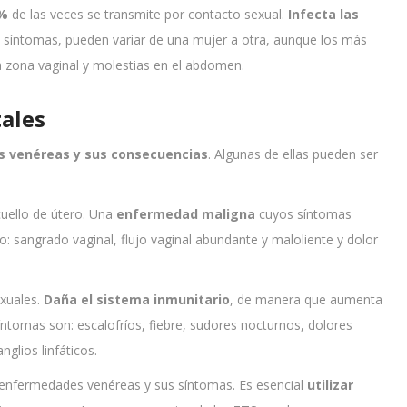
 %
de las veces se transmite por contacto sexual.
Infecta las
s síntomas, pueden variar de una mujer a otra, aunque los más
a zona vaginal y molestias en el abdomen.
ales
 venéreas y sus consecuencias
. Algunas de ellas pueden ser
cuello de útero. Una
enfermedad maligna
cuyos síntomas
 sangrado vaginal, flujo vaginal abundante y maloliente y dolor
exuales.
Daña el sistema inmunitario
, de manera que aumenta
síntomas son: escalofríos, fiebre, sudores nocturnos, dolores
nglios linfáticos.
s enfermedades venéreas y sus síntomas. Es esencial
utilizar