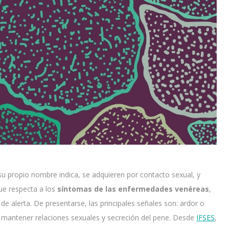
u propio nombre indica, se adquieren por contacto sexual, y
ue respecta a los
síntomas de las enfermedades venéreas
,
e alerta. De presentarse, las principales señales son: ardor o
a de mantener relaciones sexuales y secreción del pene. Desde
IFSES
,