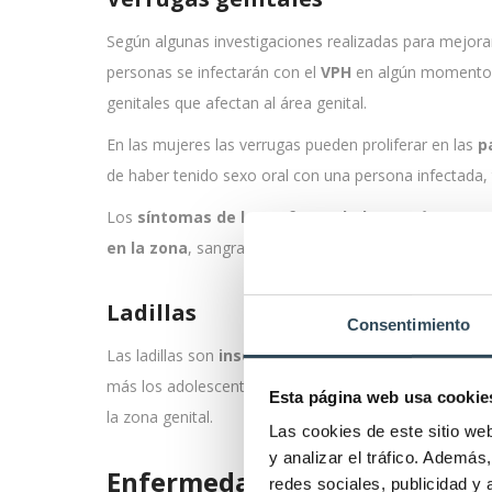
Según algunas investigaciones realizadas para mejora
personas se infectarán con el
VPH
en algún momento. 
genitales que afectan al área genital.
En las mujeres las verrugas pueden proliferar en las
p
de haber tenido sexo oral con una persona infectada,
Los
síntomas de las enfermedades venéreas son 
en la zona
, sangrado al mantener relaciones sexuales
Ladillas
Consentimiento
Las ladillas son
insectos
de pequeño tamaño que viv
más los adolescentes que se contagian de los
piojos
Esta página web usa cookie
la zona genital.
Las cookies de este sitio we
y analizar el tráfico. Ademá
Enfermedades veneras más 
redes sociales, publicidad y