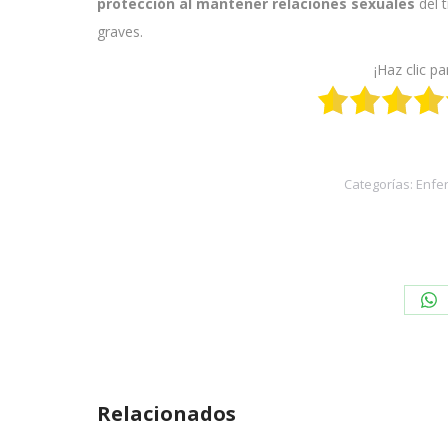
protección
al mantener relaciones sexuales
del 
graves.
¡Haz clic pa
Categorías:
Enfe
Sh
on
Wh
Relacionados