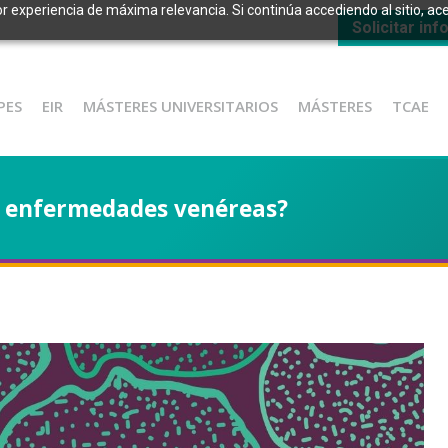
or experiencia de máxima relevancia. Si continúa accediendo al sitio, ace
Solicitar in
PES
EIR
MÁSTERES UNIVERSITARIOS
MÁSTERES
TCAE
as enfermedades venéreas?