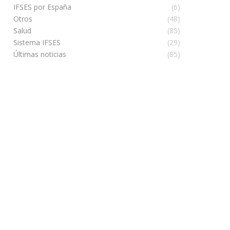
IFSES por España
(6)
Otros
(48)
Salud
(85)
Sistema IFSES
(29)
Últimas noticias
(85)