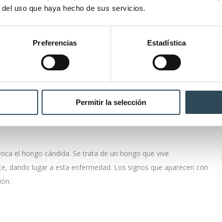
r del uso que haya hecho de sus servicios.
ficiente con tener sexo vaginal, oral o anal sin preservativo con
Preferencias
Estadística
verrugas genitales
, son
muy contagiosos
. Provocan el virus
ciones sexuales. En las
mujeres pueden originar cáncer de
Permitir la selección
ovoca el hongo cándida. Se trata de un hongo que vive
ce, dando lugar a esta enfermedad. Los signos que aparecen con
ión.