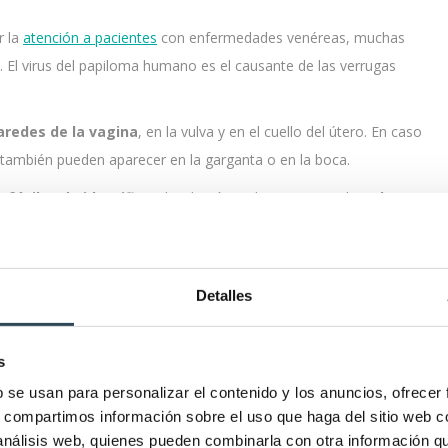
r la
atención a pacientes
con enfermedades venéreas, muchas
El virus del papiloma humano es el causante de las verrugas
aredes de la vagina
, en la vulva y en el cuello del útero. En caso
 también pueden aparecer en la garganta o en la boca.
fáciles de identificar
: hinchazón en la zona genital,
malestar
 y verrugas.
Detalles
en en la
zona genital de hombres
y
mujeres
. Cada vez son
 del pubis
. El síntoma más frecuente es la
picazón intensa
en
s
b se usan para personalizar el contenido y los anuncios, ofrecer
s, compartimos información sobre el uso que haga del sitio web 
comunes en mujeres
 análisis web, quienes pueden combinarla con otra información q