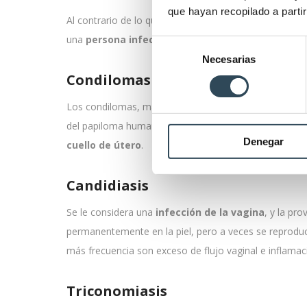
que hayan recopilado a parti
Al contrario de lo que muchas personas creen,
. Es su
una
persona infectada
.
Selección
Necesarias
de
consentimiento
Condilomas
Los condilomas, más conocidos popularmente como
del papiloma humano y se transmiten al mantener rela
Denegar
cuello de útero
.
Candidiasis
Se le considera una
infección de la vagina
, y la pr
permanentemente en la piel, pero a veces se reprodu
más frecuencia son exceso de flujo vaginal e inflamac
Triconomiasis