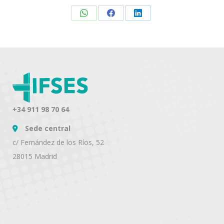
Share
Share
Share
on
on
on
WhatsApp
Facebook
LinkedIn
+34 911 98 70 64
Sede central
c/ Fernández de los Ríos, 52
28015 Madrid