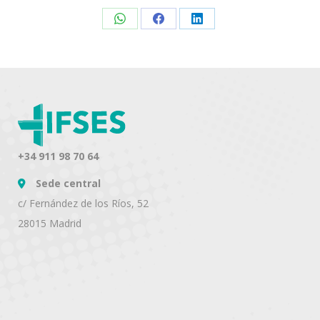
Share
Share
Share
on
on
on
WhatsApp
Facebook
LinkedIn
+34 911 98 70 64
Sede central
c/ Fernández de los Ríos, 52
28015 Madrid