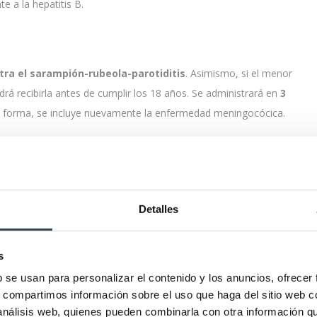
te a la hepatitis B.
ra el sarampión-rubeola-parotiditis
. Asimismo, si el menor
rá recibirla antes de cumplir los 18 años. Se administrará en
3
a forma, se incluye nuevamente la enfermedad meningocócica.
cuna que se debe administrar es la de la
varicela
.
Detalles
parotiditis y la de la varicela.
s
b se usan para personalizar el contenido y los anuncios, ofrecer
buena salud
s, compartimos información sobre el uso que haga del sitio web 
 análisis web, quienes pueden combinarla con otra información q