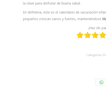
la clave para disfrutar de buena salud.
En definitiva, este es el calendario de vacunación infa
pequeños crezcan sanos y fuertes, manteniéndose
li
¡Haz clic pa
Categorías:
E
Sh
on
Wh