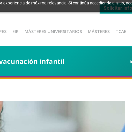
or experiencia de máxima relevancia. Si continúa accediendo al sitio, ace
Solicitar in
PES
EIR
MÁSTERES UNIVERSITARIOS
MÁSTERES
TCAE
 vacunación infantil
I