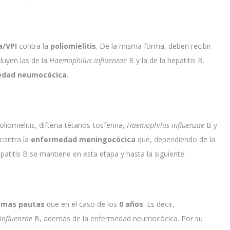
/VPI
contra la
poliomielitis
. De la misma forma, deben recibir
cluyen las de la
Haemophilus influenzae
B y la de la hepatitis B.
edad neumocócica
.
liomielitis, difteria-tétanos-tosferina,
Ha
emophilus influenzae
B y
contra la
enfermedad meningocócica
que, dependiendo de la
patitis B se mantiene en esta etapa y hasta la siguiente.
smas pautas
que en el caso de los
0 años
. Es decir,
influenzae
B, además de la enfermedad neumocócica. Por su