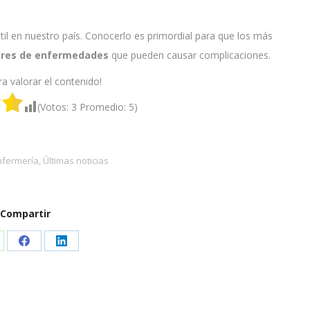
ntil en nuestro país. Conocerlo es primordial para que los más
bres de enfermedades
que pueden causar complicaciones.
ra valorar el contenido!
(Votos:
3
Promedio:
5
)
nfermería
,
Últimas noticias
Compartir
are
Share
Share
on
on
atsApp
Facebook
LinkedIn