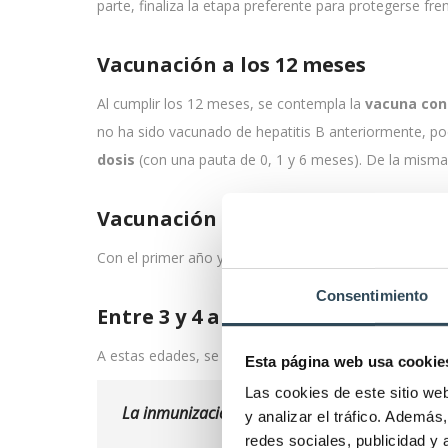
parte, finaliza la etapa preferente para protegerse fren
Vacunación a los 12 meses
Al cumplir los 12 meses, se contempla la
vacuna cont
no ha sido vacunado de hepatitis B anteriormente, pod
dosis
(con una pauta de 0, 1 y 6 meses). De la mism
Vacunación a los 15 meses
Con el primer año y tres meses cumplidos, la única va
Consentimiento
Entre 3 y 4 años
A estas edades, se contemplan la del sarampión-rubeola-
Esta página web usa cookie
Las cookies de este sitio we
La inmunización es la clave para disfrutar de 
y analizar el tráfico. Ademá
redes sociales, publicidad y