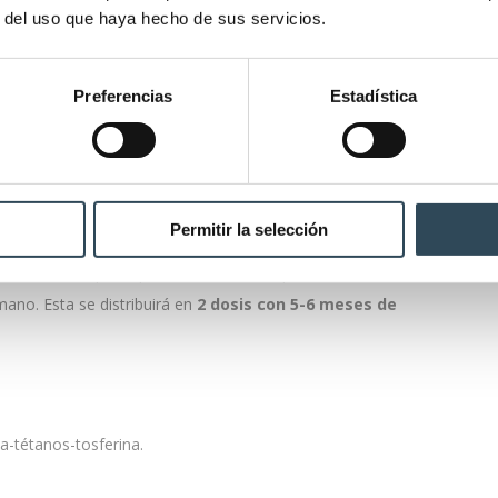
r del uso que haya hecho de sus servicios.
Preferencias
Estadística
 la
poliomielitis
y contra la
difteria-tétanos-tosferina.
No
 han recibido tres o cuatro dosis anteriormente. Además, se
edad no se ha pasado y no se ha inmunizado antes.
Permitir la selección
cócica, aunque depende del caso. Respecto a las niñas, deben
mano. Esta se distribuirá en
2 dosis con 5-6 meses de
ia-tétanos-tosferina.