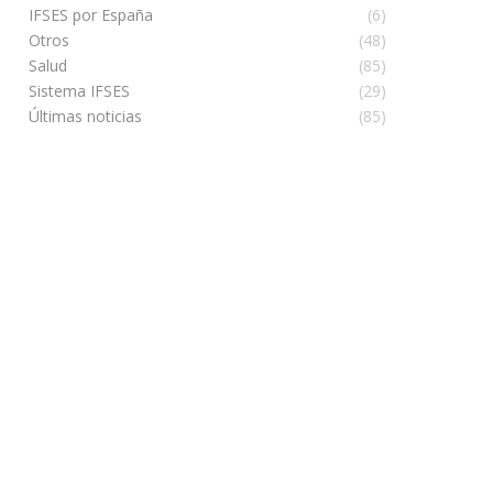
IFSES por España
(6)
Otros
(48)
Salud
(85)
Sistema IFSES
(29)
Últimas noticias
(85)