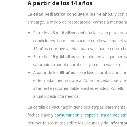
A partir de los 14 años
La
edad pediátrica concluye a los 14 años
, y con 
embargo, a modo de recordatorio, vamos a mencion
Entre los
15 y 18 años
continúa la etapa para prote
condiciones. Lo mismo sucede con la vacuna del sar
18 años concluye la edad para vacunarse contra la
Entre los
19 y 64 años
se mantienen las que perman
sarampión-rubeola-parotiditis y la de la varicela.
A partir de los
65 años
se incluye la protección con
enfermedad neumocócica. Como novedad, se vuelve 
altamente recomendable a estas edades. Por ello, 
anual y pedir cita médica.
La cartilla de vacunación tiene sus etapas clarament
fechas clave y
consultar con el especialista en pediatrí
derribar falsos mitos sobre las vacunas y de
informar