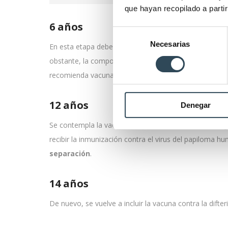
que hayan recopilado a parti
6 años
Selección
Necesarias
de
En esta etapa deberán recibir la
inmunización
contra
consentimiento
obstante, la composición de ambas dependerá de si se
recomienda vacunarse contra la varicela si la enferm
12 años
Denegar
Se contempla la vacuna contra la enfermedad meningo
recibir la inmunización contra el virus del papiloma hu
separación
.
14 años
De nuevo, se vuelve a incluir la vacuna contra la difter