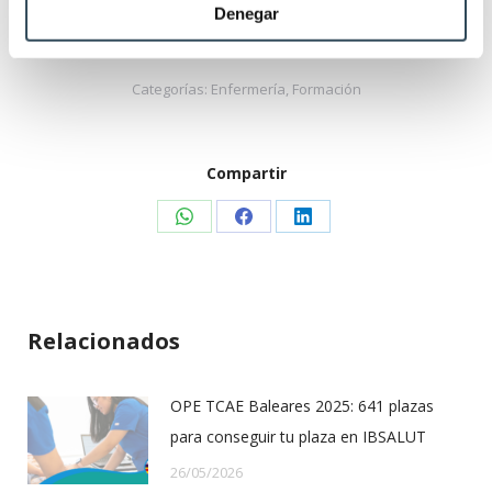
(Votos:
10
Promedio:
4.6
)
Denegar
Categorías:
Enfermería
,
Formación
Compartir
Share
Share
Share
on
on
on
WhatsApp
Facebook
LinkedIn
Relacionados
OPE TCAE Baleares 2025: 641 plazas
para conseguir tu plaza en IBSALUT
26/05/2026