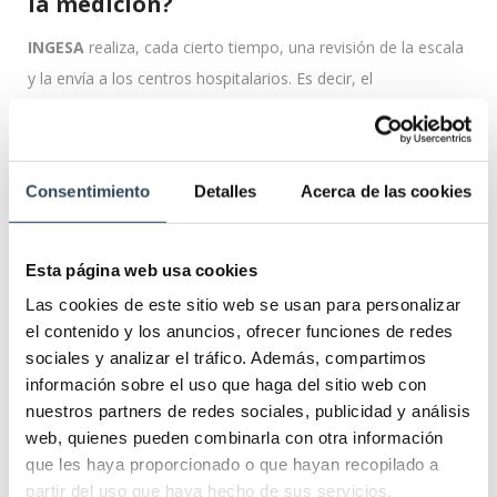
la medición?
INGESA
realiza, cada cierto tiempo, una revisión de la escala
y la envía a los centros hospitalarios. Es decir, el
procedimiento es el mismo para todos los
profesionales de
la sanidad
. Es imprescindible subrayar que la eficacia de la
escala es de un 70 %. Prevenir la aparición de las úlceras, o
Consentimiento
Detalles
Acerca de las cookies
detectar su presencia, ayuda a evitar su desarrollo.
¿Cómo debe actuar el profesional tras
Esta página web usa cookies
conocer el resultado obtenido?
Las cookies de este sitio web se usan para personalizar
el contenido y los anuncios, ofrecer funciones de redes
El
objetivo es evitar las UPPs
, especialmente en pacientes
sociales y analizar el tráfico. Además, compartimos
que no pueden moverse. Se debe revisar la piel
información sobre el uso que haga del sitio web con
detenidamente, además de repasar el nivel de hidratación y
nuestros partners de redes sociales, publicidad y análisis
moverlos continuamente. La dieta ha de examinarse
web, quienes pueden combinarla con otra información
que les haya proporcionado o que hayan recopilado a
periódicamente y comprobar si la persona come con
partir del uso que haya hecho de sus servicios.