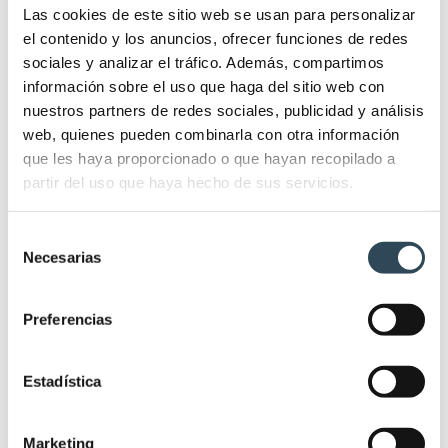
Las cookies de este sitio web se usan para personalizar
el contenido y los anuncios, ofrecer funciones de redes
sociales y analizar el tráfico. Además, compartimos
información sobre el uso que haga del sitio web con
nuestros partners de redes sociales, publicidad y análisis
web, quienes pueden combinarla con otra información
que les haya proporcionado o que hayan recopilado a
partir del uso que haya hecho de sus servicios.
Selección
Necesarias
de
consentimiento
Preguntas EIR por temas: ranking de
las más repetidas en el examen
Preferencias
Enfermería
,
Formación
,
Sistema IFSES
11/10/2022
Estadística
Deja un comentario
Las preguntas EIR por temas son una de las
Marketing