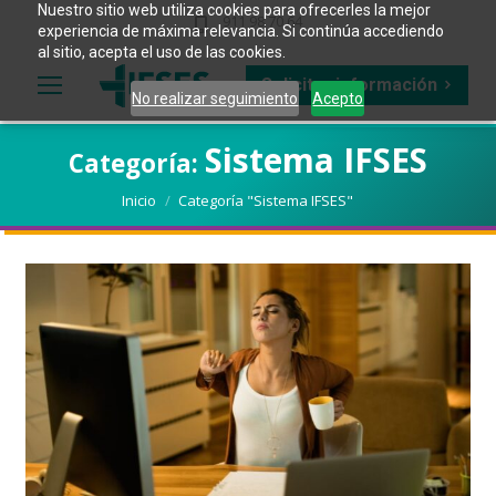
Nuestro sitio web utiliza cookies para ofrecerles la mejor
911 98 70 64
experiencia de máxima relevancia. Si continúa accediendo
al sitio, acepta el uso de las cookies.
Solicitar información
No realizar seguimiento
Acepto
Sistema IFSES
Categoría:
Estás aquí:
Inicio
Categoría "Sistema IFSES"