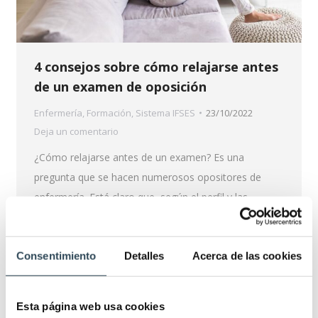
4 consejos sobre cómo relajarse antes
de un examen de oposición
Enfermería
,
Formación
,
Sistema IFSES
23/10/2022
Deja un comentario
¿Cómo relajarse antes de un examen? Es una
pregunta que se hacen numerosos opositores de
enfermería. Está claro que, según el perfil y las
condiciones particulares de cada uno, hay diferentes
respuestas. Pero no cabe duda de que existen
Consentimiento
Detalles
Acerca de las cookies
determinados trucos para estudiar y planificar la
preparación OPE que todos los estudiantes pueden
poner en…
Esta página web usa cookies