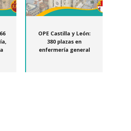
466
OPE Castilla y León:
ía,
380 plazas en
ya
enfermería general