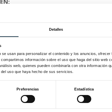
EN:
Material diseñado para
Profesorado exp
superar los distintos
Tendrás la oportu
exámenes:
estudiar mano a 
Detalles
Nos enfocamos
con profesionales
únicamente en los
especializados de 
contenidos que son
distintas áreas de
s
realmente importantes.
enfermería.
b se usan para personalizar el contenido y los anuncios, ofrecer
s, compartimos información sobre el uso que haga del sitio web 
 análisis web, quienes pueden combinarla con otra información q
r del uso que haya hecho de sus servicios.
Preferencias
Estadística