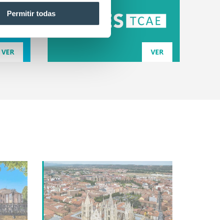
Permitir todas
VER
VER