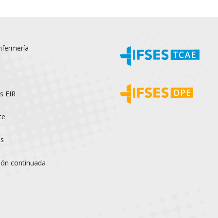
on
on
on
WhatsApp
Facebook
LinkedIn
fermería
s EIR
te
s
ón continuada