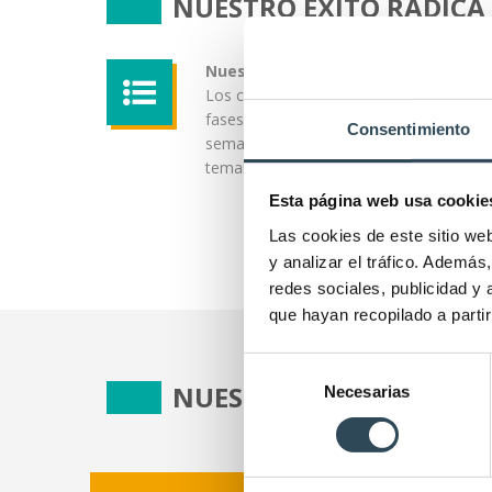
NUESTRO ÉXITO RADICA 
Nuestra metodología:
Los cursos se planifican en
fases en las que cada
Consentimiento
semana se entregan los
temarios más relevantes.
Esta página web usa cookie
Las cookies de este sitio we
y analizar el tráfico. Ademá
redes sociales, publicidad y
que hayan recopilado a parti
Selección
NUESTROS CURSOS:
Necesarias
de
consentimiento