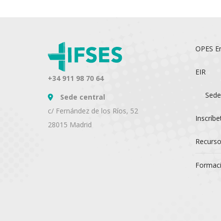
OPES En
EIR
+34 911 98 70 64
Sede
Sede central
c/ Fernández de los Ríos, 52
Inscríbe
28015 Madrid
Recurso
Formaci