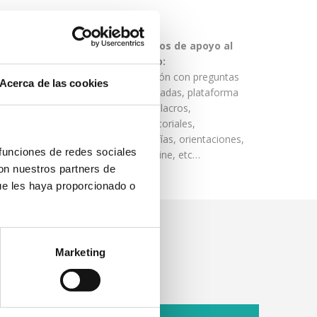
erto:
Recursos de apoyo al
nidad de
alumno:
mano
Aplicación con preguntas
Acerca de las cookies
comentadas, plataforma
las
de simulacros,
videotutoriales,
infografías, orientaciones,
 funciones de redes sociales
test online, etc…
con nuestros partners de
ue les haya proporcionado o
Marketing