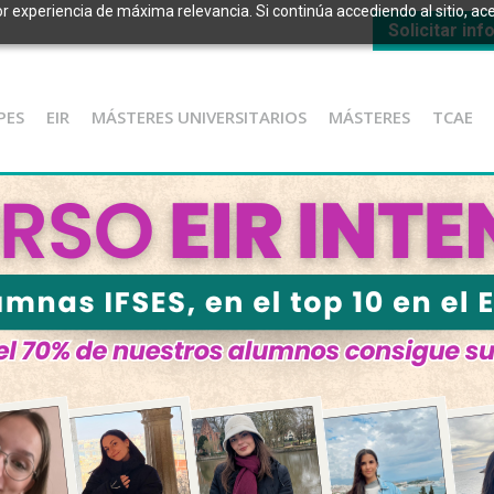
or experiencia de máxima relevancia. Si continúa accediendo al sitio, ace
Solicitar in
PES
EIR
MÁSTERES UNIVERSITARIOS
MÁSTERES
TCAE