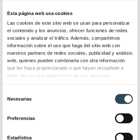
Esta página web usa cookies
Las cookies de este sitio web se usan para personalizar
el contenido y los anuncios, ofrecer funciones de redes
sociales y analizar el tráfico. Además, compartimos
Causas de la hipertensión y
información sobre el uso que haga del sitio web con
procedimientos para tratarla
nuestros partners de redes sociales, publicidad y análisis
web, quienes pueden combinarla con otra información
Salud
,
Últimas noticias
30/08/2021
Deja un comentario
que les haya proporcionado o que hayan recopilado a
La tensión arterial elevada es un trastorno que debe
partir del uso que haya hecho de sus servicios.
diagnosticarse y tratarse para evitar otros problemas
de salud más graves. En este artículo repasamos las
Selección
Necesarias
de
causas de la hipertension, así como sus diferentes
consentimiento
grados y procedimientos para tratarla. ¿Qué es ser
hipertenso? La hipertensión o tensión arterial alta se
Preferencias
caracteriza por una tensión excesiva y…
Estadística