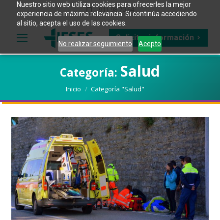
Nuestro sitio web utiliza cookies para ofrecerles la mejor
911 98 70 64
experiencia de máxima relevancia. Si continúa accediendo
al sitio, acepta el uso de las cookies.
Solicitar información
No realizar seguimiento
Acepto
Salud
Categoría:
Estás aquí:
Inicio
Categoría "Salud"