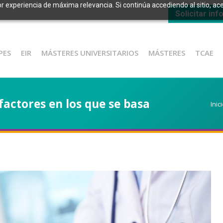
or experiencia de máxima relevancia. Si continúa accediendo al sitio, ace
Solicitar in
PES
EIR
MÁSTERES UNIVERSITARIOS
MÁSTERES
TCAE
factores en los que se basa
Est
Inic