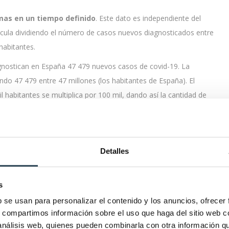
as en un tiempo definido
. Este dato es independiente del
cula dividiendo el número de casos nuevos diagnosticados entre
 habitantes.
iagnostican en España 47 479 nuevos casos de covid-19. La
endo 47 479 entre 47 millones (los habitantes de España). El
 habitantes se multiplica por 100 mil, dando así la cantidad de
1 por cada 100 mil habitantes. La
incidencia puntual
sería la
ismos cálculos, pero usando el dato de los nuevos casos
Detalles
fermedad
, del riesgo que se tiene de contraerla y de si las
s
onceptos relacionados, pero no son lo mismo
b se usan para personalizar el contenido y los anuncios, ofrecer
s, compartimos información sobre el uso que haga del sitio web 
 análisis web, quienes pueden combinarla con otra información q