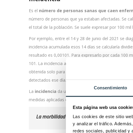
Es el
número de personas sanas que caen enferm
número de personas que ya estaban afectadas. Se cal
el total de la población. Se suele expresar por 100 mil
Por ejemplo, entre el 14 y 28 de junio del 2021 se d
incidencia acumulada esos 14 días se calcularía dividi
resultado es 0,00101. Para expresarlo por cada 100 mil
101. La incidencia acumulada esos 14 días sería de 10
obtenida solo para un
día concreto
. Se harían los m
detectados ese día.
Consentimiento
La
incidencia
da una idea de la
evolución de la en
medidas aplicadas están o no dando resultados.
Esta página web usa cookie
La morbilidad puede causar mortalidad. Son c
Las cookies de este sitio we
y analizar el tráfico. Ademá
redes sociales, publicidad y