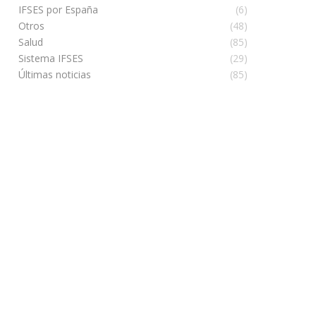
IFSES por España
(6)
Otros
(48)
Salud
(85)
Sistema IFSES
(29)
Últimas noticias
(85)