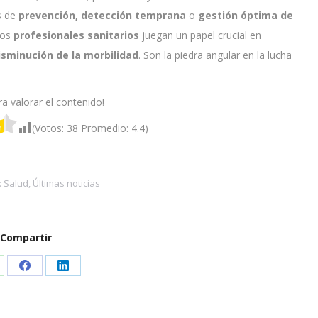
s de
prevención, detección temprana
o
gestión óptima de
Los
profesionales sanitarios
juegan un papel crucial en
sminución de la morbilidad
. Son la piedra angular en la lucha
ra valorar el contenido!
(Votos:
38
Promedio:
4.4
)
:
Salud
,
Últimas noticias
Compartir
are
Share
Share
on
on