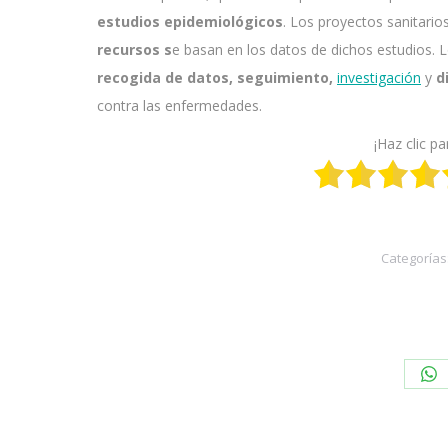
estudios epidemiológicos
. Los proyectos sanitario
recursos s
e basan en los datos de dichos estudios. 
recogida de datos, seguimiento,
i
nvestigación
y
di
contra las enfermedades.
¡Haz clic pa
Categorías
Sh
on