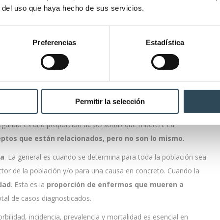
r del uso que haya hecho de sus servicios.
 enfermedad para un
sector de la población determinado
. Este
Preferencias
Estadística
 etc.
 qué se diferencian?
 de una población mueren en un momento determinado
.
Permitir la selección
 la diferencia entre morbilidad y mortalidad. En el primer caso
segundo es una proporción de personas que mueren. La
ptos que están relacionados, pero no son lo mismo.
ca
. La general es cuando se determina para toda la población sea
sector de la población y/o para una causa en concreto. Cuando la
idad
. Esta es la
proporción de enfermos que mueren a
otal de casos diagnosticados.
ilidad, incidencia, prevalencia y mortalidad es esencial en