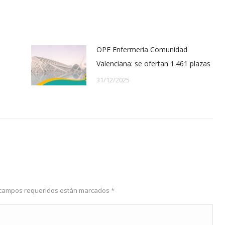
atsApp
Facebook
LinkedIn
OPE Enfermería Comunidad
Valenciana: se ofertan 1.461 plazas
31/12/2025
os campos requeridos están marcados
*