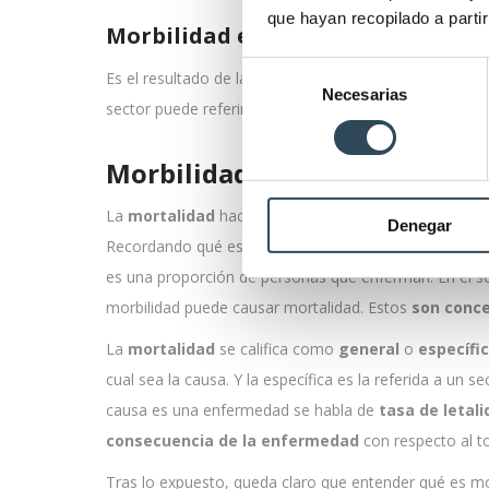
que hayan recopilado a parti
Morbilidad específica
Selección
Es el resultado de la incidencia y prevalencia de una
Necesarias
de
sector puede referirse a la
edad
, al
sexo
,
profesión
,
consentimiento
Morbilidad y mortalidad, ¿en
La
mortalidad
hace referencia a
cuántas personas
Denegar
Recordando qué es morbilidad, podemos ver claramente
es una proporción de personas que enferman. En el 
morbilidad puede causar mortalidad. Estos
son conce
La
mortalidad
se califica como
general
o
específi
cual sea la causa. Y la específica es la referida a un 
causa es una enfermedad se habla de
tasa de letal
consecuencia de la enfermedad
con respecto al t
Tras lo expuesto, queda claro que entender qué es morb