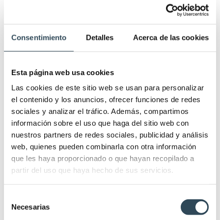
nacido se enfrenta por primera vez a un ambiente fuera del
útero y que necesita un
periodo de adaptación
.
Consentimiento
Detalles
Acerca de las cookies
Es conveniente indicar que la puntuación es orientativa y de
enorme utilidad para el
personal médico
. El tratamiento
médico inmediato salvará la vida del bebé o determinará si
Esta página web usa cookies
hay alguna dolencia concreta. De no haber problemas, la
Las cookies de este sitio web se usan para personalizar
mayoría de bebés supera la prueba con normalidad. La
el contenido y los anuncios, ofrecer funciones de redes
estadística confirma que:
sociales y analizar el tráfico. Además, compartimos
información sobre el uso que haga del sitio web con
La mayoría de bebés alcanza una puntuación de 9 un
nuestros partners de redes sociales, publicidad y análisis
minuto después de su nacimiento. El motivo por el que no
web, quienes pueden combinarla con otra información
llegan a 10 suele ser el color azulado de sus
que les haya proporcionado o que hayan recopilado a
extremidades.
partir del uso que haya hecho de sus servicios.
Al repetirse la prueba a los cinco minutos, la puntuación
suele ser 10, ya que se ha normalizado la circulación.
Selección
Necesarias
de
Los bebés que logran menos de 7 puntos suelen alcanzar