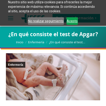
Nuestro sitio web utiliza cookies para ofrecerles la mejor
911 98 70 64
experiencia de máxima relevancia. Si continúa accediendo
al sitio, acepta el uso de las cookies.
Solicitar información
No realizar seguimiento
Acepto
¿En qué consiste el test de Apgar?
Estás aquí:
Inicio
Enfermería
¿En qué consiste el test…
Enfermería