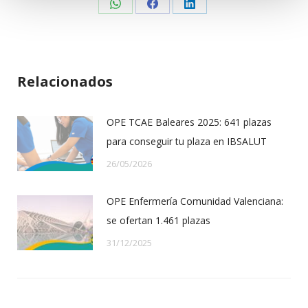
Share
Share
Share
on
on
on
WhatsApp
Facebook
LinkedIn
Relacionados
OPE TCAE Baleares 2025: 641 plazas
para conseguir tu plaza en IBSALUT
26/05/2026
OPE Enfermería Comunidad Valenciana:
se ofertan 1.461 plazas
31/12/2025