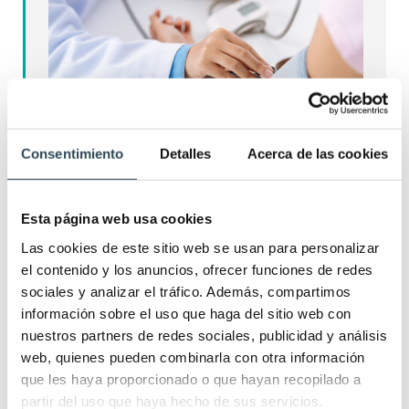
Consentimiento
Detalles
Acerca de las cookies
Causas de la hipertensión y
procedimientos para tratarla
Esta página web usa cookies
Salud
,
Últimas noticias
30/08/2021
Deja un comentario
Las cookies de este sitio web se usan para personalizar
La tensión arterial elevada es un trastorno que debe
el contenido y los anuncios, ofrecer funciones de redes
sociales y analizar el tráfico. Además, compartimos
diagnosticarse y tratarse para evitar otros problemas
información sobre el uso que haga del sitio web con
de salud más graves. En este artículo repasamos las
nuestros partners de redes sociales, publicidad y análisis
causas de la hipertension, así como sus diferentes
web, quienes pueden combinarla con otra información
grados y procedimientos para tratarla. ¿Qué es ser
que les haya proporcionado o que hayan recopilado a
hipertenso? La hipertensión o tensión arterial alta se
partir del uso que haya hecho de sus servicios.