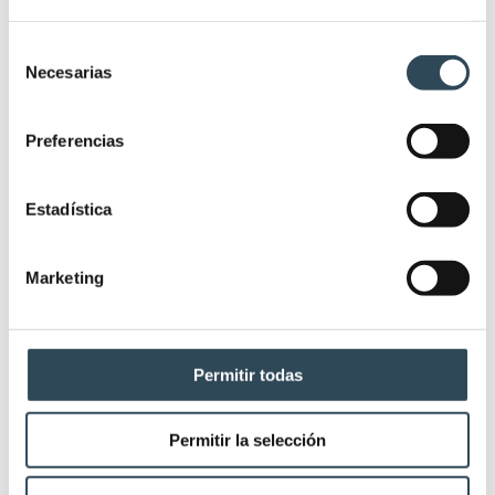
caracteriza por una tensión excesiva y…
Selección
Detalles
Necesarias
de
consentimiento
Preferencias
Estadística
Marketing
Permitir todas
Qué es morbilidad: Principales
factores en los que se basa
Permitir la selección
Salud
,
Últimas noticias
25/08/2021
Deja un comentario