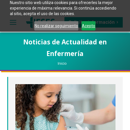
Nuestro sitio web utiliza cookies para ofrecerles la mejor
911 98 70 64
experiencia de máxima relevancia. Si continúa accediendo
al sitio, acepta el uso de las cookies.
Solicitar información
No realizar seguimiento
Acepto
Noticias de Actualidad en
Enfermería
Estás aquí:
Inicio