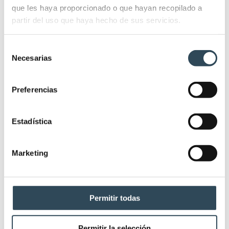
mejores maneras de hacerlo es a través de un
que les haya proporcionado o que hayan recopilado a
voluntariado de enfermería. Aunque el número de
partir del uso que haya hecho de sus servicios.
enfermeros voluntarios por el mundo está
creciendo, todavía no basta. Se necesitan más
Selección
Necesarias
de
profesionales que colaboren…
consentimiento
Detalles
Preferencias
Estadística
Marketing
Permitir todas
Permitir la selección