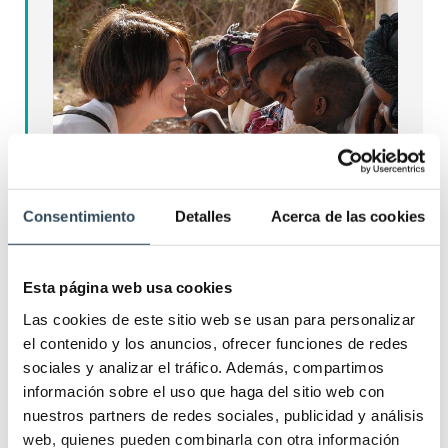
Consentimiento
Detalles
Acerca de las cookies
Requisitos para solicitar un
voluntariado de enfermería
Esta página web usa cookies
Enfermería
,
Últimas noticias
25/01/2021
Las cookies de este sitio web se usan para personalizar
Deja un comentario
el contenido y los anuncios, ofrecer funciones de redes
sociales y analizar el tráfico. Además, compartimos
En nuestra sociedad apreciamos cada vez más que
información sobre el uso que haga del sitio web con
los profesionales sanitarios se decidan a ayudar a
nuestros partners de redes sociales, publicidad y análisis
personas de países desfavorecidos. Una de las
web, quienes pueden combinarla con otra información